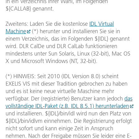
in ein Verzeichnis Ihrer Wahl, im Folgenden
${CALLAB} genannt.
Zweitens: Laden Sie die kostenlose
IDL Virtual
Machine
(*) herunter und installieren Sie sie in
einem Verzeichnis, das im Folgenden ${IDL} genannt
wird. DLR CalDe und DLR CalLab funktionieren
mindestens unter Sun Solaris, Linux (32-bit), Mac OS
X und Microsoft Windows (NT, 32-bit).
(*) HINWEIS: Seit 2010 (IDL Version 8.0) scheint
EXELIS VIS mit dieser Tradition gebrochen zu haben
und es ist keine neue virtuelle Maschine mehr
verfügbar. Der (registrierte) Benutzer kann jedoch
das
vollständige IDL-Paket (z.B. IDL 8.5.1) herunterladen
und installieren. ${IDL}/bin/idl wird nun den Platz von
${IDL}/bin/idlvm einnehmen. Die Registrierung erfolgt
nicht sofort und kann einige Zeit in Anspruch
nehmen. Nach der Freigabe müssen Sie leider eine E-