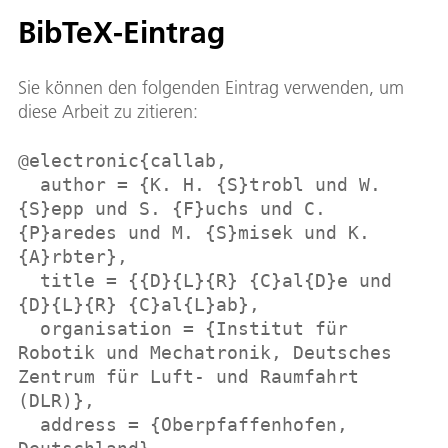
BibTeX-Eintrag
Sie können den folgenden Eintrag verwenden, um
diese Arbeit zu zitieren:
@electronic{callab,
author = {K. H. {S}trobl und W.
{S}epp und S. {F}uchs und C.
{P}aredes und M. {S}misek und K.
{A}rbter},
title = {{D}{L}{R} {C}al{D}e und
{D}{L}{R} {C}al{L}ab},
organisation = {Institut für
Robotik und Mechatronik, Deutsches
Zentrum für Luft- und Raumfahrt
(DLR)},
address = {Oberpfaffenhofen,