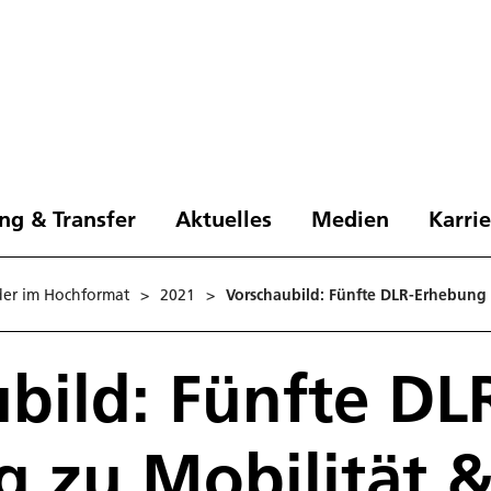
ng & Transfer
Aktuelles
Medien
Karri
der im Hochformat
>
2021
>
Vorschaubild: Fünfte DLR-Erhebung 
bild: Fünfte DL
 zu Mobilität &