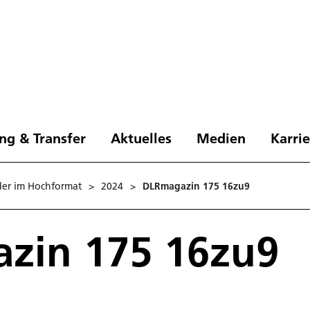
ng & Transfer
Aktuelles
Medien
Karri
der im Hochformat
>
2024
>
DLRmagazin 175 16zu9
zin 175 16zu9