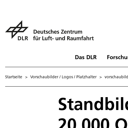
Das DLR
Forschu
Startseite
>
Vorschaubilder / Logos / Platzhalter
>
vorschaubil
Standbil
20.000 O