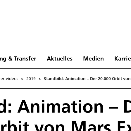
ng & Transfer
Aktuelles
Medien
Karri
der-videos
>
2019
>
Standbild: Animation – Der 20.000 Orbit von
d: Animation – 
rbit von Mars E