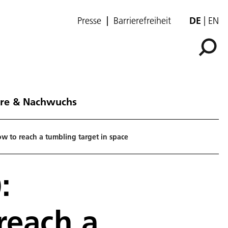
Presse
Barrierefreiheit
DE
EN
ere & Nachwuchs
ow to reach a tumbling target in space
:
reach a