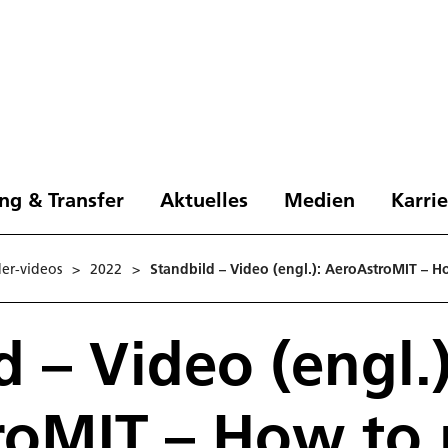
ng & Transfer
Aktuelles
Medien
Karri
der-videos
>
2022
>
Standbild – Video (engl.): AeroAstroMIT – H
d – Video (engl.)
oMIT – How to 