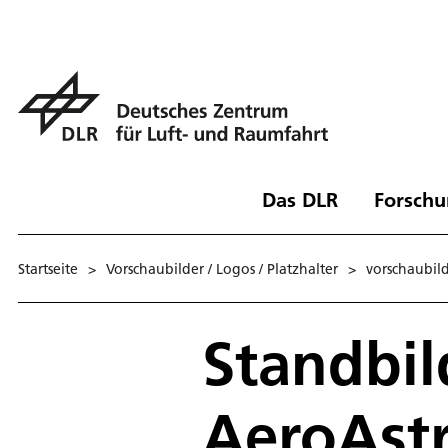
Das DLR
Forschu
Startseite
>
Vorschaubilder / Logos / Platzhalter
>
vorschaubil
Standbil
AeroAstr