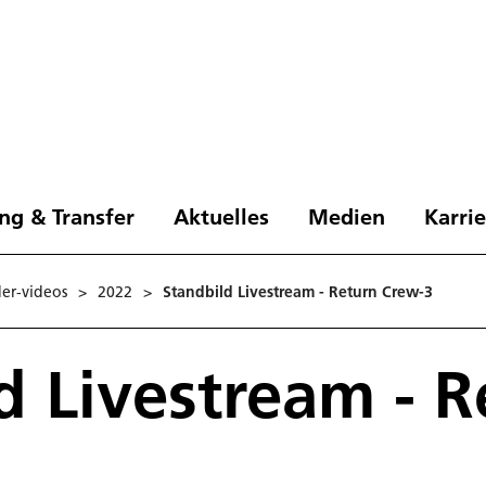
ng & Transfer
Aktuelles
Medien
Karri
der-videos
>
2022
>
Standbild Livestream - Return Crew-3
d Livestream - R