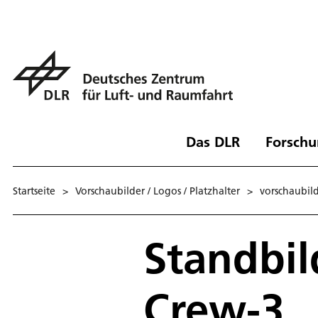
Das DLR
Forschu
Startseite
>
Vorschaubilder / Logos / Platzhalter
>
vorschaubil
Standbil
Crew-3