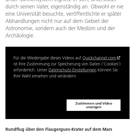
durch seinen Vater, eigenständig an. Obwohl er nie
eine Universität besuchte, veröffentlichte er später
Abhandlungen nicht nur auf dem Gebiet der
Astronomie, sondern auch der Medizin und der
Archäologie.
Für die Wiedergabe dieses Videos auf
Quickchannel.com
ist Ihre Zustimmung zur Speicherung von Daten ('Cookies')
erforderlich. Unter
Datenschutz-Einstellungen
können Sie
Ihre Wahl einsehen und verändern.
Zustimmen und Video
anzeigen
Rundflug über den Flaugergues-Krater auf dem Mars