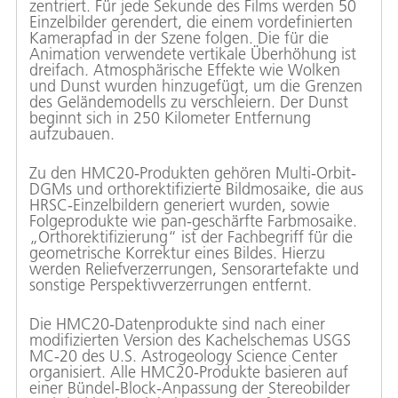
zentriert. Für jede Sekunde des Films werden 50
Einzelbilder gerendert, die einem vordefinierten
Kamerapfad in der Szene folgen. Die für die
Animation verwendete vertikale Überhöhung ist
dreifach. Atmosphärische Effekte wie Wolken
und Dunst wurden hinzugefügt, um die Grenzen
des Geländemodells zu verschleiern. Der Dunst
beginnt sich in 250 Kilometer Entfernung
aufzubauen.
Zu den HMC20-Produkten gehören Multi-Orbit-
DGMs und orthorektifizierte Bildmosaike, die aus
HRSC-Einzelbildern generiert wurden, sowie
Folgeprodukte wie pan-geschärfte Farbmosaike.
„Orthorektifizierung“ ist der Fachbegriff für die
geometrische Korrektur eines Bildes. Hierzu
werden Reliefverzerrungen, Sensorartefakte und
sonstige Perspektivverzerrungen entfernt.
Die HMC20-Datenprodukte sind nach einer
modifizierten Version des Kachelschemas USGS
MC-20 des U.S. Astrogeology Science Center
organisiert. Alle HMC20-Produkte basieren auf
einer Bündel-Block-Anpassung der Stereobilder