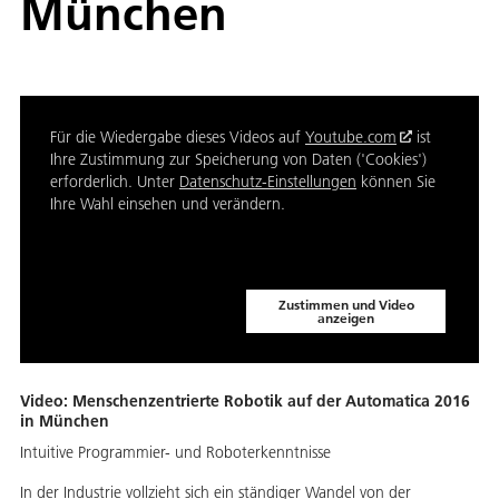
München
Für die Wiedergabe dieses Videos auf
Youtube.com
ist
Ihre Zustimmung zur Speicherung von Daten ('Cookies')
erforderlich. Unter
Datenschutz-Einstellungen
können Sie
Ihre Wahl einsehen und verändern.
Zustimmen und Video
anzeigen
Video: Menschenzentrierte Robotik auf der Automatica 2016
in München
Intuitive Programmier- und Roboterkenntnisse
In der Industrie vollzieht sich ein ständiger Wandel von der