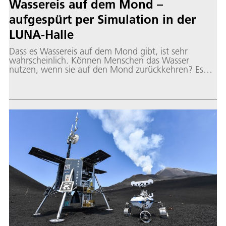
Wassereis auf dem Mond –
aufgespürt per Simulation in der
LUNA-Halle
Dass es Wassereis auf dem Mond gibt, ist sehr
wahrscheinlich. Können Menschen das Wasser
nutzen, wenn sie auf den Mond zurückkehren? Es
gibt eine Menge offene Fragen. Um den Antworten
näher zu kommen, hat das DLR zusammen mit
mehreren Universitäten getestet, wie sich Wasser auf
dem Mond aufspüren lässt. Schauplatz war die
LUNA-Anlage in Köln, wo robotische und
astronautische Mondmissionen realitätsnah
vorbereitet werden können.