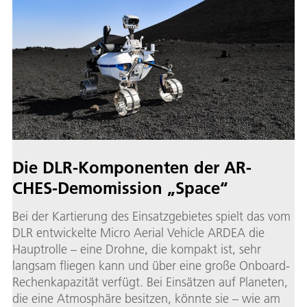
Die DLR-Kom­po­nen­ten der AR­
CHES-De­mo­mis­si­on „Space“
Bei der Kartierung des Einsatzgebietes spielt das vom
DLR entwickelte Micro Aerial Vehicle ARDEA die
Hauptrolle – eine Drohne, die kompakt ist, sehr
langsam fliegen kann und über eine große Onboard-
Rechenkapazität verfügt. Bei Einsätzen auf Planeten,
die eine Atmosphäre besitzen, könnte sie – wie am