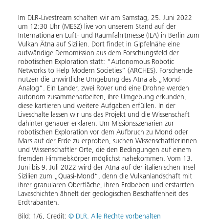
 Um
Der R
ungew
Im DLR-Livestream schalten wir am Samstag, 25. Juni 2022
,
Missi
um 12:30 Uhr (MESZ) live von unserem Stand auf der
die
Aufbr
Internationalen Luft- und Raumfahrtmesse (ILA) in Berlin zum
suche
Vulkan Ätna auf Sizilien. Dort findet in Gipfelnähe eine
wird
den B
aufwändige Demomission aus dem Forschungsfeld der
mögli
robotischen Exploration statt: “Autonomous Robotic
der Ät
Networks to Help Modern Societies” (ARCHES). Forschende
Mond“
nutzen die unwirtliche Umgebung des Ätna als „Mond-
steht
Oberf
Analog“. Ein Lander, zwei Rover und eine Drohne werden
geolo
autonom zusammenarbeiten, ihre Umgebung erkunden,
g des
für „
diese kartieren und weitere Aufgaben erfüllen. In der
nd
Socie
Liveschalte lassen wir uns das Projekt und die Wissenschaft
bung
Ätna 
dahinter genauer erklären. Um Missionsszenarien zur
eine 
robotischen Exploration vor dem Aufbruch zu Mond oder
und e
Mars auf der Erde zu erproben, suchen Wissenschaftlerinnen
Bild:
und Wissenschaftler Orte, die den Bedingungen auf einem
fremden Himmelskörper möglichst nahekommen. Vom 13.
Down
Juni bis 9. Juli 2022 wird der Ätna auf der italienischen Insel
Sizilien zum „Quasi-Mond“, denn die Vulkanlandschaft mit
ihrer granularen Oberfläche, ihren Erdbeben und erstarrten
Lavaschichten ähnelt der geologischen Beschaffenheit des
Erdtrabanten.
Bild:
1
/
6
,
Credit:
© DLR. Alle Rechte vorbehalten