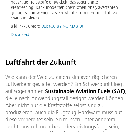
neuartige Treibstoffe entwickelt: das sogenannte
Bild:
Prescreening. Dank modernen chemischen Analyseverfahren
genügt schon weniger als ein Milliliter, um den Treibstoff zu
Down
charakterisieren.
Bild:
1
/
7
,
Credit:
DLR (CC BY-NC-ND 3.0)
Download
Luftfahrt der Zukunft
Wie kann der Weg zu einem klimaverträglicheren
Luftverkehr gestaltet werden? Ein Schwerpunkt liegt
auf sogenannten
Sustainable Aviation Fuels (SAF)
,
die je nach Anwendungsfall designt werden können.
Aber nicht nur die Kraftstoffe selbst sind zu
produzieren, auch die Flugzeug-Hardware muss auf
diese vorbereitet sein. So müssen unter anderem
Leichtbaustrukturen besonders leistungsfähig sein,