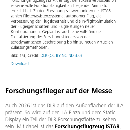
Forschungsflugzeugs ISTAR erfolgt der sukzessive Ausbau bis
ZERO-G
er seine volle Funktionsfähigkeit als fliegender Simulator
D328®
wobei
erreicht hat. Zu den Forschungsschwerpunkten des ISTAR
Kraft
ca 22
zählen Pilotenassistenzsysteme, autonomer Flug, die
einge
.
Verbesserung der Flugsicherheit und die In-flight-Simulation
Wasse
 der
der Flugeigenschaften und Flugleistungen neuer
waren
m
Konfigurationen. Geplant ist auch eine vollständige
klein
der.
Digitalisierung des Forschungsfliegers von der
der F
aerodynamischen Beschreibung bis hin zu neuen virtuellen
klima
Zulassungsmethoden.
Antri
teste
Bild:
1
/
3
,
Credit:
DLR (CC BY-NC-ND 3.0)
Bild:
Download
Down
Forschungsflieger auf der Messe
Auch 2026 ist das DLR auf den Außenflächen der ILA
präsent. So wird auf der ILA Plaza und dem Static
Display ein Teil der DLR-Forschungsflotte zu sehen
sein. Mit dabei ist das
Forschungsflugzeug ISTAR
,