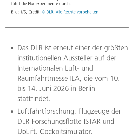
d
führt die Flugexperimente durch.
Raumf
Außen
Bild:
1
/
5
,
Credit:
© DLR. Alle Rechte vorbehalten
Bild:
Das DLR ist erneut einer der größten
institutionellen Aussteller auf der
Internationalen Luft- und
Raumfahrtmesse ILA, die vom 10.
bis 14. Juni 2026 in Berlin
stattfindet.
Luftfahrtforschung: Flugzeuge der
DLR-Forschungsflotte ISTAR und
UpLift, Cockpitsimulator,