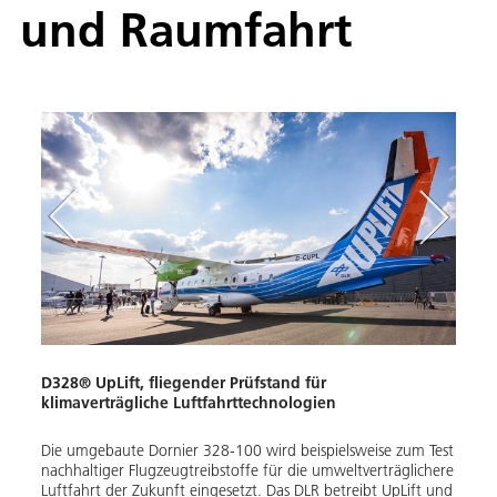
und Raumfahrt
D328® UpLift, fliegender Prüfstand für
DLR-
klimaverträgliche Luftfahrttechnologien
Das D
er
Die umgebaute Dornier 328-100 wird beispielsweise zum Test
Ausst
and
nachhaltiger Flugzeugtreibstoffe für die umweltverträglichere
es au
SA
Luftfahrt der Zukunft eingesetzt. Das DLR betreibt UpLift und
Bunde