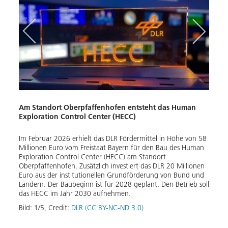
Am Standort Oberpfaffenhofen entsteht das Human
Matt
Exploration Control Center (HECC)
pping
ESA-A
Im Februar 2026 erhielt das DLR Fördermittel in Höhe von 58
und R
Millionen Euro vom Freistaat Bayern für den Bau des Human
des 
bul in
Exploration Control Center (HECC) am Standort
Bild:
Oberpfaffenhofen. Zusätzlich investiert das DLR 20 Millionen
Euro aus der institutionellen Grundförderung von Bund und
 der
Ländern. Der Baubeginn ist für 2028 geplant. Den Betrieb soll
das HECC im Jahr 2030 aufnehmen.
Bild:
1
/
5
,
Credit:
DLR (CC BY-NC-ND 3.0)