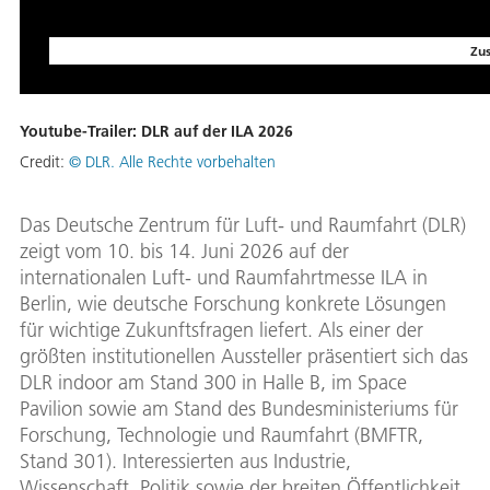
Zu
Youtube-Trailer: DLR auf der ILA 2026
Credit:
© DLR. Alle Rechte vorbehalten
Das Deutsche Zentrum für Luft- und Raumfahrt (DLR)
zeigt vom 10. bis 14. Juni 2026 auf der
internationalen Luft- und Raumfahrtmesse ILA in
Berlin, wie deutsche Forschung konkrete Lösungen
für wichtige Zukunftsfragen liefert. Als einer der
größten institutionellen Aussteller präsentiert sich das
DLR indoor am Stand 300 in Halle B, im Space
Pavilion sowie am Stand des Bundesministeriums für
Forschung, Technologie und Raumfahrt (BMFTR,
Stand 301). Interessierten aus Industrie,
Wissenschaft, Politik sowie der breiten Öffentlichkeit