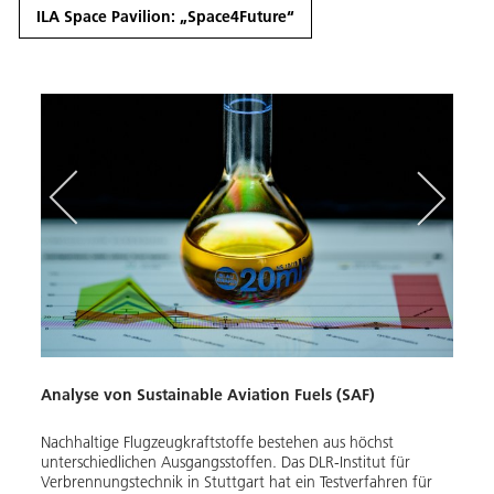
ILA Space Pavilion: „Space4Future“
Nachh
Bren
Analyse von Sustainable Aviation Fuels (SAF)
n sich
inem
Unter
Nachhaltige Flugzeugkraftstoffe bestehen aus höchst
 sehr
am HB
unterschiedlichen Ausgangsstoffen. Das DLR-Institut für
Köln 
Verbrennungstechnik in Stuttgart hat ein Testverfahren für
elte
von v