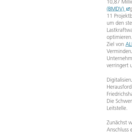
10,87 Mill
(BMDV)
g
11 Projekt
um den ste
Lastkraftw
optimieren
Ziel von
AL
Verminderu
Unternehme
verringert
Digitalisie
Herausforde
Friedrichs
Die Schwerp
Leitstelle.
Zunächst w
Anschluss e