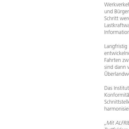
Werkverkeh
und Bürger
Schritt we
Lastkraftw
Information
Langfristig
entwickeln
Fahrten zw
sind dann 
Überlandwe
Das Institu
Konformitä
Schnittstel
harmonisier
„Mit ALFRI