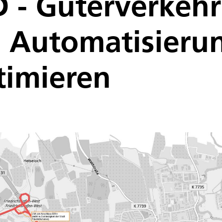
D - Güterverkehr
g, Automatisier
timieren