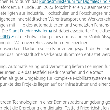
ionen Euro durch das
Bundesministerium für Digitales und 
efördert. Bis Ende Juni 2023 forscht hier ein Zusammensc
beteiligten aus Industrie, Hochschulen und Forschungseinr
igenden innerstädtischen Warentransport und Werkverkeh
agen mit Hilfe des automatisierten und vernetzten Fahrens
. Die
Stadt Friedrichshafen
ist dabei assoziierter Projektbet
FRIED
ist die Entwicklung eines umfassenden Mobilitätss
ng des Warenverkehrs zwischen den einzelnen
nswerken. Dadurch sollen Fahrten eingespart, die Emissi
 und das innerstädtische Verkehrsaufkommen entlastet wer
rung, Automatisierung und Vernetzung liefern Lösungen für
rungen, die das Testfeld Friedrichshafen und die Stadt
hafen als gute Umgebung für komplexe Mobilitätssysteme a
unkte des Projekts liegen auf der Infrastruktur und einer 
erden Technologien in einer Demonstrationsumgebung get
rfolgt die Erprobung am digitalen Testfeld Friedrichshafen 