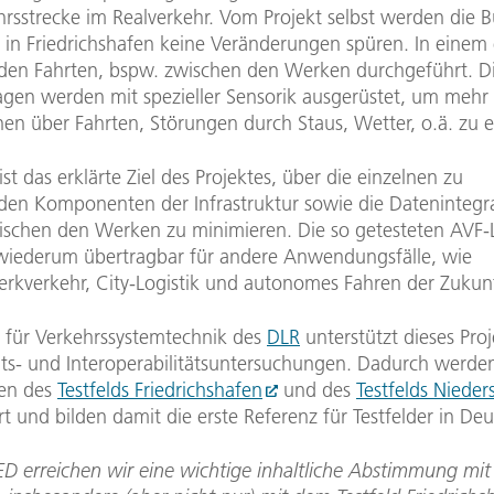
rsstrecke im Realverkehr. Vom Projekt selbst werden die 
 in Friedrichshafen keine Veränderungen spüren. In einem 
rden Fahrten, bspw. zwischen den Werken durchgeführt. D
agen werden mit spezieller Sensorik ausgerüstet, um mehr
en über Fahrten, Störungen durch Staus, Wetter, o.ä. zu e
 ist das erklärte Ziel des Projektes, über die einzelnen zu
den Komponenten der Infrastruktur sowie die Datenintegra
ischen den Werken zu minimieren. Die so getesteten AVF
wiederum übertragbar für andere Anwendungsfälle, wie
rkverkehr, City-Logistik und autonomes Fahren der Zukunf
t für Verkehrssystemtechnik des
DLR
unterstützt dieses Proj
ts- und Interoperabilitätsuntersuchungen. Dadurch werden
len des
Testfelds Friedrichshafen
und des
Testfelds Niede
t und bilden damit die erste Referenz für Testfelder in De
ED erreichen wir eine wichtige inhaltliche Abstimmung mi