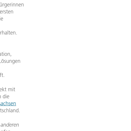
Bürgerinnen
ersten
ie
rhalten.
tion,
-Lösungen
t.
ekt mit
 die
rsachsen
utschland.
t anderen