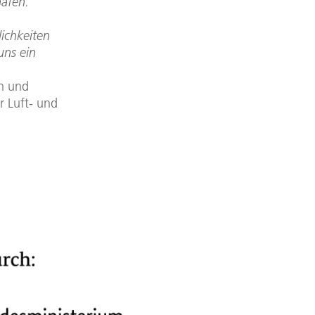
hafen.
ichkeiten
uns ein
on und
r Luft- und