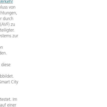
Verkehr
hluss von
ichtungen,
r durch
 (AVF) zu
eiligter.
ystems zur
on
den.
 diese
bbildet.
Smart City
estet. Im
auf einer