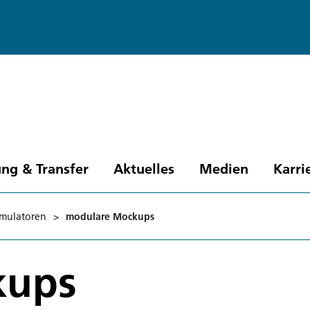
ng & Transfer
Aktuelles
Medien
Karri
imulatoren
>
modulare Mockups
kups