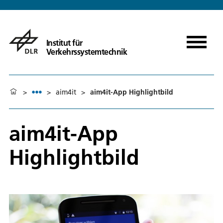
Institut für
Verkehrssystemtechnik
>
>
aim4it
>
aim4it-App Highlightbild
aim4it-App
Highlightbild