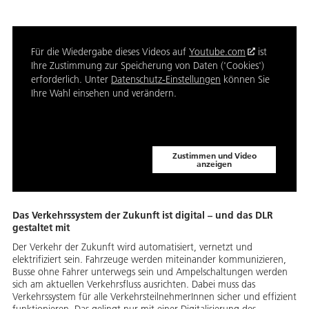
Für die Wiedergabe dieses Videos auf
Youtube.com
ist
Ihre Zustimmung zur Speicherung von Daten ('Cookies')
erforderlich. Unter
Datenschutz-Einstellungen
können Sie
Ihre Wahl einsehen und verändern.
Zustimmen und Video
anzeigen
Das Verkehrssystem der Zukunft ist digital – und das DLR
gestaltet mit
Der Verkehr der Zukunft wird automatisiert, vernetzt und
elektrifiziert sein. Fahrzeuge werden miteinander kommunizieren,
Busse ohne Fahrer unterwegs sein und Ampelschaltungen werden
sich am aktuellen Verkehrsfluss ausrichten. Dabei muss das
Verkehrssystem für alle VerkehrsteilnehmerInnen sicher und effizient