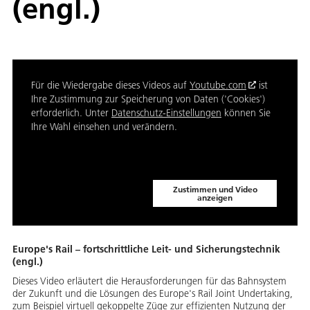
(engl.)
Für die Wiedergabe dieses Videos auf
Youtube.com
ist
Ihre Zustimmung zur Speicherung von Daten ('Cookies')
erforderlich. Unter
Datenschutz-Einstellungen
können Sie
Ihre Wahl einsehen und verändern.
Zustimmen und Video
anzeigen
Europe's Rail – fortschrittliche Leit- und Sicherungstechnik
(engl.)
Dieses Video erläutert die Herausforderungen für das Bahnsystem
der Zukunft und die Lösungen des Europe's Rail Joint Undertaking,
zum Beispiel virtuell gekoppelte Züge zur effizienten Nutzung der