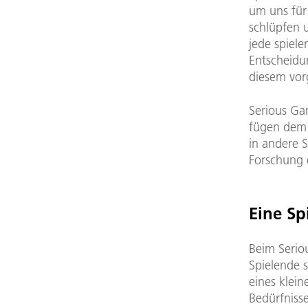
um uns für 
schlüpfen 
jede spiel
Entscheidu
diesem vor
Serious Ga
fügen dem 
in andere 
Forschung 
Eine Sp
Beim Serio
Spielende s
eines klei
Bedürfniss