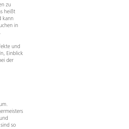
en zu
s heißt
d kann
uchen in
.
fekte und
, Einblick
ei der
aum.
germeisters
 und
 sind so