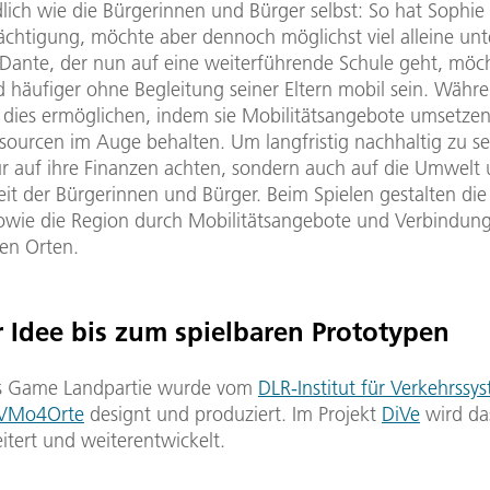
lich wie die Bürgerinnen und Bürger selbst: So hat Sophie
ächtigung, möchte aber dennoch möglichst viel alleine un
 Dante, der nun auf eine weiterführende Schule geht, möc
häufiger ohne Begleitung seiner Eltern mobil sein. Währe
 dies ermöglichen, indem sie Mobilitätsangebote umsetze
ssourcen im Auge behalten. Um langfristig nachhaltig zu s
nur auf ihre Finanzen achten, sondern auch auf die Umwelt 
eit der Bürgerinnen und Bürger. Beim Spielen gestalten die
sowie die Region durch Mobilitätsangebote und Verbindun
en Orten.
 Idee bis zum spielbaren Prototypen
us Game Landpartie wurde vom
DLR-Institut für Verkehrssy
VMo4Orte
designt und produziert. Im Projekt
DiVe
wird da
tert und weiterentwickelt.