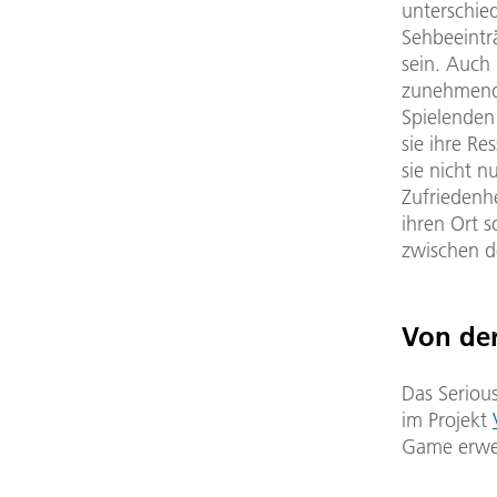
unterschied
Sehbeeintr
sein. Auch
zunehmend 
Spielenden
sie ihre Re
sie nicht 
Zufriedenh
ihren Ort 
zwischen d
Von der
Das Serio
im Projekt
Game erwei