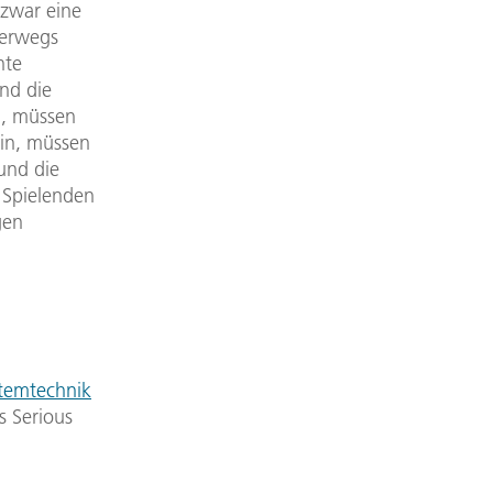
 zwar eine
terwegs
hte
nd die
n, müssen
ein, müssen
und die
 Spielenden
gen
stemtechnik
s Serious